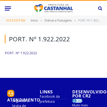
VOCÊ ESTÁ EM:
Inicio
Diárias e Passagens
PORT. Nº 1.922.2022
»
»
PORT. Nº 1.922.2022
PORT. Nº 1.922.2022
LINKS
DESENVOLVIDO
POR CR2
Facebook da
ATENDIMENTO
Segunda à
prefeitura
Muito mais
Sexta de