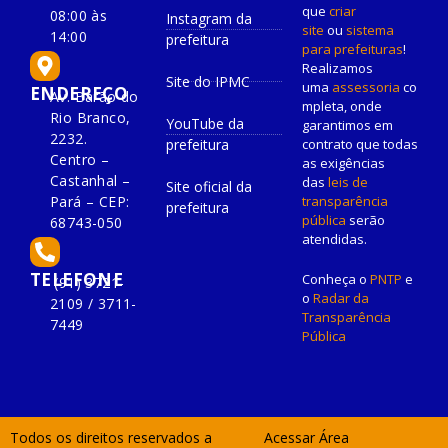
que
criar
08:00 às
Instagram da
site
ou
sistema
14:00
prefeitura
para prefeituras
!
Realizamos
Site do IPMC
uma
assessoria
co
ENDEREÇO
Av. Barão do
mpleta, onde
Rio Branco,
YouTube da
garantimos em
2232.
prefeitura
contrato que todas
Centro –
as exigências
Castanhal –
das
leis de
Site oficial da
Pará – CEP:
transparência
prefeitura
pública
serão
68743-050
atendidas.
TELEFONE
Conheça o
PNTP
e
(91) 3721-
o
Radar da
2109 / 3711-
Transparência
7449
Pública
Todos os direitos reservados a
Acessar Área