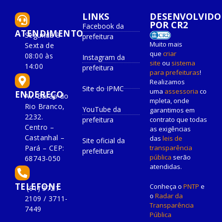
LINKS
DESENVOLVIDO
POR CR2
Facebook da
ATENDIMENTO
Segunda à
prefeitura
Muito mais
Sexta de
que
criar
08:00 às
Instagram da
site
ou
sistema
14:00
prefeitura
para prefeituras
!
Realizamos
Site do IPMC
uma
assessoria
co
ENDEREÇO
Av. Barão do
mpleta, onde
Rio Branco,
YouTube da
garantimos em
2232.
prefeitura
contrato que todas
Centro –
as exigências
Castanhal –
das
leis de
Site oficial da
Pará – CEP:
transparência
prefeitura
pública
serão
68743-050
atendidas.
TELEFONE
Conheça o
PNTP
e
(91) 3721-
o
Radar da
2109 / 3711-
Transparência
7449
Pública