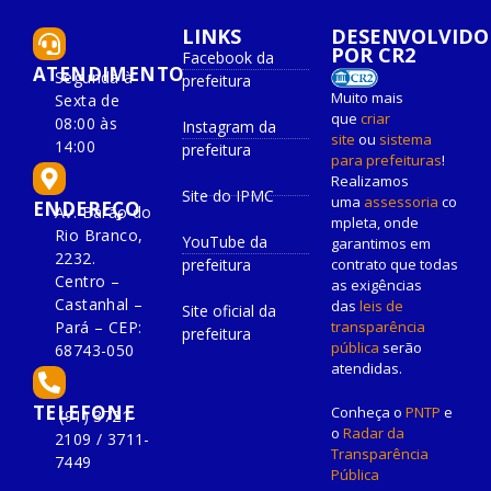
LINKS
DESENVOLVIDO
POR CR2
Facebook da
ATENDIMENTO
Segunda à
prefeitura
Muito mais
Sexta de
que
criar
08:00 às
Instagram da
site
ou
sistema
14:00
prefeitura
para prefeituras
!
Realizamos
Site do IPMC
uma
assessoria
co
ENDEREÇO
Av. Barão do
mpleta, onde
Rio Branco,
YouTube da
garantimos em
2232.
prefeitura
contrato que todas
Centro –
as exigências
Castanhal –
das
leis de
Site oficial da
Pará – CEP:
transparência
prefeitura
pública
serão
68743-050
atendidas.
TELEFONE
Conheça o
PNTP
e
(91) 3721-
o
Radar da
2109 / 3711-
Transparência
7449
Pública