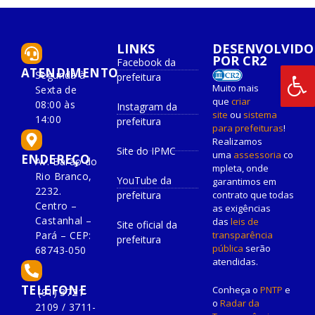
LINKS
DESENVOLVIDO
POR CR2
Facebook da
ATENDIMENTO
Segunda à
prefeitura
Muito mais
Sexta de
que
criar
08:00 às
Instagram da
site
ou
sistema
14:00
prefeitura
para prefeituras
!
Realizamos
Site do IPMC
uma
assessoria
co
ENDEREÇO
Av. Barão do
mpleta, onde
Rio Branco,
YouTube da
garantimos em
2232.
prefeitura
contrato que todas
Centro –
as exigências
Castanhal –
das
leis de
Site oficial da
Pará – CEP:
transparência
prefeitura
pública
serão
68743-050
atendidas.
TELEFONE
Conheça o
PNTP
e
(91) 3721-
o
Radar da
2109 / 3711-