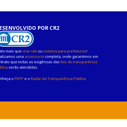
ESENVOLVIDO POR CR2
ito mais que
criar site
ou
sistema para prefeituras
!
alizamos uma
assessoria
completa, onde garantimos em
ntrato que todas as exigências das
leis de transparência
blica
serão atendidas.
nheça o
PNTP
e o
Radar da Transparência Pública