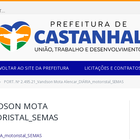
Dispensa de Licitação 078/2026 (AQUISIÇÃO DE AGENTE REDUTOR LÍQUIDO AUTOMOTIVO – ARLA 32, PARA ATENDER A FROTA OFICIAL DE VEÍCULOS DA SECRETARIA MUNICIPAL DE EDUCAÇÃO DO MUNICÍPIO DE CASTANHAL/PA)
VOLTAR AO SITE DA PREFEITURA
LICITAÇÕES E CONTRATO
PORT. Nº 2.495.21_Vandson Mota Alencar_DIÁRIA_motoristal_SEMAS
»
ANDSON MOTA
RISTAL_SEMAS
IA_motoristal_SEMAS