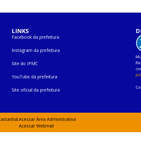
LINKS
D
Facebook da prefeitura
Instagram da prefeitura
Mu
Re
Site do IPMC
co
pú
YouTube da prefeitura
Co
Site oficial da prefeitura
Castanhal.
Acessar Área Administrativa
Acessar Webmail