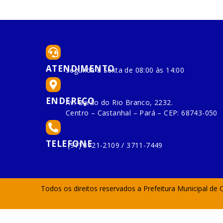
ATENDIMENTO
Segunda à Sexta de 08:00 às 14:00
ENDEREÇO
Av. Barão do Rio Branco, 2232.
Centro – Castanhal – Pará – CEP: 68743-050
TELEFONE
(91) 3721-2109 / 3711-7449
Todos os direitos reservados a Prefeitura Municipal de 