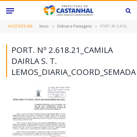
VOCÊ ESTÁ EM:
Inicio
Diárias e Passagens
PORT. Nº 2.618.21_Camila Dairla S. T. Lemos_DIARIA_Coord_SEMADA
»
»
PORT. Nº 2.618.21_CAMILA
DAIRLA S. T.
LEMOS_DIARIA_COORD_SEMADA