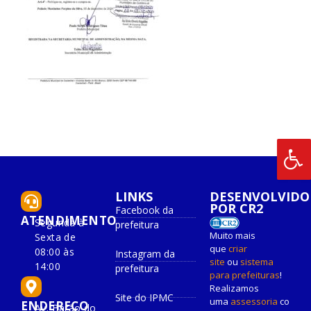
LINKS
DESENVOLVIDO
POR CR2
Facebook da
ATENDIMENTO
Segunda à
prefeitura
Muito mais
Sexta de
que
criar
08:00 às
Instagram da
site
ou
sistema
14:00
prefeitura
para prefeituras
!
Realizamos
Site do IPMC
uma
assessoria
co
ENDEREÇO
Av. Barão do