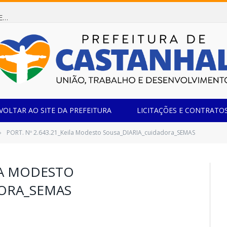
Dispensa de Licitação 085/2026 (CONTRATAÇÃO DE EMPRESA ESPECIALIZADA NA FABRICAÇÃO DE MÓVEIS SOB MEDIDA COM ESTRUTURA METÁLICA EM METALON PARA ATENDIMENTO DAS NECESSIDADES DA SALA SIMOV DA EMEF MADRE MARIA VIGANÓ)
VOLTAR AO SITE DA PREFEITURA
LICITAÇÕES E CONTRATO
PORT. Nº 2.643.21_Keila Modesto Sousa_DIARIA_cuidadora_SEMAS
»
ILA MODESTO
ORA_SEMAS