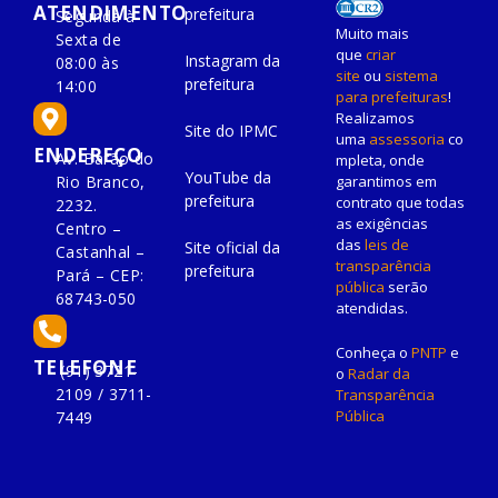
ATENDIMENTO
prefeitura
Segunda à
Muito mais
Sexta de
que
criar
Instagram da
08:00 às
site
ou
sistema
prefeitura
14:00
para prefeituras
!
Realizamos
Site do IPMC
uma
assessoria
co
ENDEREÇO
Av. Barão do
mpleta, onde
YouTube da
Rio Branco,
garantimos em
prefeitura
contrato que todas
2232.
as exigências
Centro –
das
leis de
Site oficial da
Castanhal –
transparência
prefeitura
Pará – CEP:
pública
serão
68743-050
atendidas.
Conheça o
PNTP
e
TELEFONE
(91) 3721-
o
Radar da
2109 / 3711-
Transparência
Pública
7449