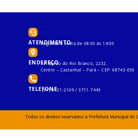
ATENDIMENTO
Segunda à Sexta de 08:00 às 14:00
ENDEREÇO
Av. Barão do Rio Branco, 2232.
Centro – Castanhal – Pará – CEP: 68743-050
TELEFONE
(91) 3721-2109 / 3711-7449
Todos os direitos reservados a Prefeitura Municipal de 