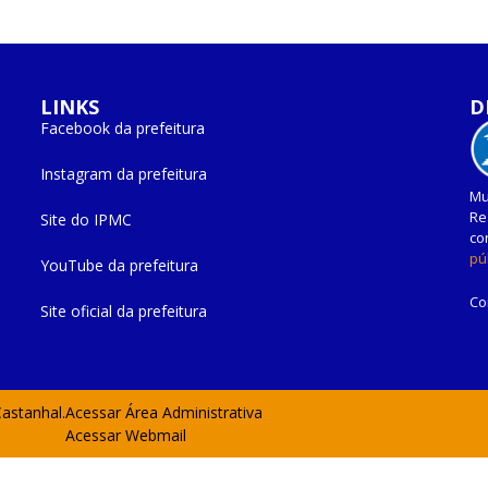
LINKS
D
Facebook da prefeitura
Instagram da prefeitura
Mu
Re
Site do IPMC
co
pú
YouTube da prefeitura
Co
Site oficial da prefeitura
Castanhal.
Acessar Área Administrativa
Acessar Webmail