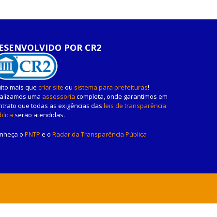
ESENVOLVIDO POR CR2
ito mais que
criar site
ou
sistema para prefeituras
!
alizamos uma
assessoria
completa, onde garantimos em
ntrato que todas as exigências das
leis de transparência
blica
serão atendidas.
nheça o
PNTP
e o
Radar da Transparência Pública