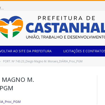
Dispensa de Licitação 078/2026 (AQUISIÇÃO DE AGENTE REDUTOR LÍQUIDO AUTOMOTIVO – ARLA 32, PARA ATENDER A FROTA OFICIAL DE VEÍCULOS DA SECRETARIA MUNICIPAL DE EDUCAÇÃO DO MUNICÍPIO DE CASTANHAL/PA)
VOLTAR AO SITE DA PREFEITURA
LICITAÇÕES E CONTRATO
PORT. Nº 743.23_Diego Magno M. Moraes_DIÁRIA_Proc_PGM
»
O MAGNO M.
_PGM
RIA_Proc_PGM