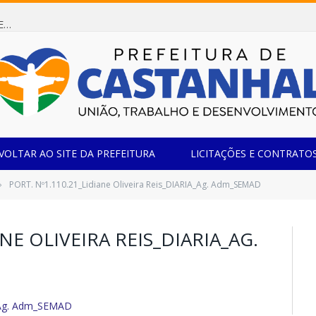
Dispensa de Licitação 085/2026 (CONTRATAÇÃO DE EMPRESA ESPECIALIZADA NA FABRICAÇÃO DE MÓVEIS SOB MEDIDA COM ESTRUTURA METÁLICA EM METALON PARA ATENDIMENTO DAS NECESSIDADES DA SALA SIMOV DA EMEF MADRE MARIA VIGANÓ)
VOLTAR AO SITE DA PREFEITURA
LICITAÇÕES E CONTRATO
PORT. Nº1.110.21_Lidiane Oliveira Reis_DIARIA_Ag. Adm_SEMAD
»
ANE OLIVEIRA REIS_DIARIA_AG.
A_Ag. Adm_SEMAD