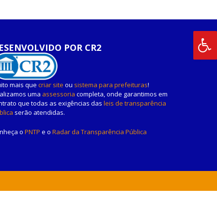
ESENVOLVIDO POR CR2
ito mais que
criar site
ou
sistema para prefeituras
!
alizamos uma
assessoria
completa, onde garantimos em
ntrato que todas as exigências das
leis de transparência
blica
serão atendidas.
nheça o
PNTP
e o
Radar da Transparência Pública