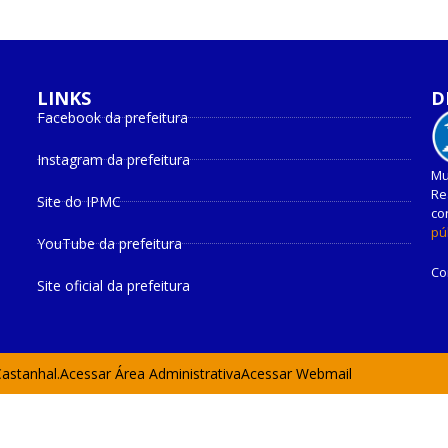
LINKS
D
Facebook da prefeitura
Instagram da prefeitura
Mu
Re
Site do IPMC
co
pú
YouTube da prefeitura
Co
Site oficial da prefeitura
Castanhal.
Acessar Área Administrativa
Acessar Webmail