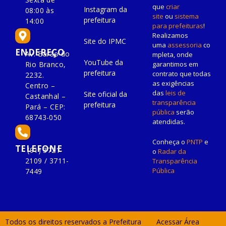
que
criar
Instagram da
08:00 às
site
ou
sistema
prefeitura
14:00
para prefeituras
!
Realizamos
Site do IPMC
uma
assessoria
co
ENDEREÇO
Av. Barão do
mpleta, onde
YouTube da
Rio Branco,
garantimos em
prefeitura
contrato que todas
2232.
as exigências
Centro –
das
leis de
Site oficial da
Castanhal –
transparência
prefeitura
Pará – CEP:
pública
serão
68743-050
atendidas.
Conheça o
PNTP
e
TELEFONE
(91) 3721-
o
Radar da
2109 / 3711-
Transparência
Pública
7449
Todos os direitos reservados a Prefeitura
Acessar Área