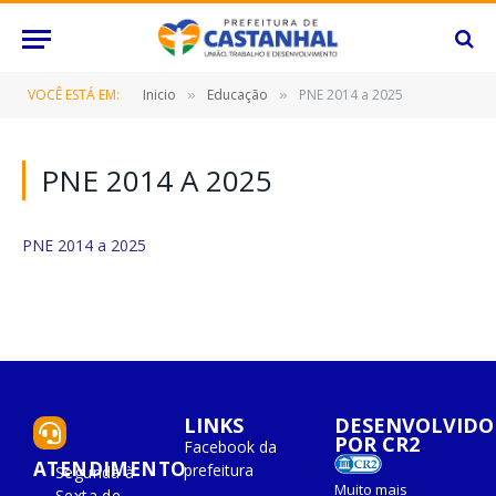
VOCÊ ESTÁ EM:
Inicio
Educação
PNE 2014 a 2025
»
»
PNE 2014 A 2025
PNE 2014 a 2025
LINKS
DESENVOLVIDO
POR CR2
Facebook da
ATENDIMENTO
prefeitura
Segunda à
Muito mais
Sexta de