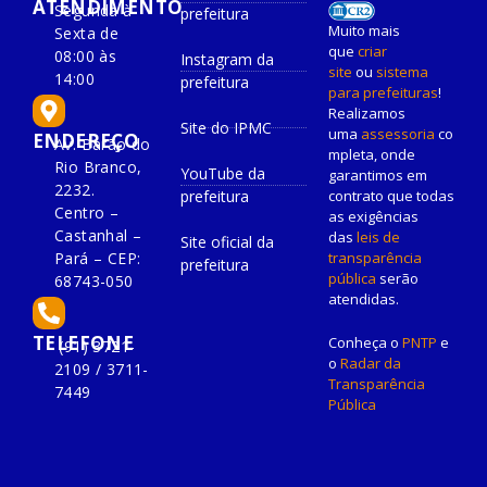
ATENDIMENTO
Segunda à
prefeitura
Muito mais
Sexta de
que
criar
08:00 às
Instagram da
site
ou
sistema
14:00
prefeitura
para prefeituras
!
Realizamos
Site do IPMC
uma
assessoria
co
ENDEREÇO
Av. Barão do
mpleta, onde
Rio Branco,
YouTube da
garantimos em
2232.
prefeitura
contrato que todas
Centro –
as exigências
Castanhal –
das
leis de
Site oficial da
Pará – CEP:
transparência
prefeitura
pública
serão
68743-050
atendidas.
TELEFONE
Conheça o
PNTP
e
(91) 3721-
o
Radar da
2109 / 3711-
Transparência
7449
Pública