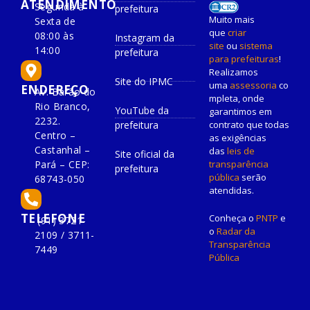
ATENDIMENTO
Segunda à
prefeitura
Muito mais
Sexta de
que
criar
08:00 às
Instagram da
site
ou
sistema
14:00
prefeitura
para prefeituras
!
Realizamos
Site do IPMC
uma
assessoria
co
ENDEREÇO
Av. Barão do
mpleta, onde
Rio Branco,
YouTube da
garantimos em
2232.
prefeitura
contrato que todas
Centro –
as exigências
Castanhal –
das
leis de
Site oficial da
Pará – CEP:
transparência
prefeitura
pública
serão
68743-050
atendidas.
TELEFONE
Conheça o
PNTP
e
(91) 3721-
o
Radar da
2109 / 3711-
Transparência
7449
Pública