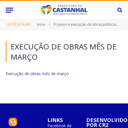
VOCÊ ESTÁ EM:
Inicio
Projetos e execução de obras públicas
E
»
»
EXECUÇÃO DE OBRAS MÊS DE
MARÇO
Execução de obras mês de março
LINKS
DESENVOLVIDO
POR CR2
Facebook da