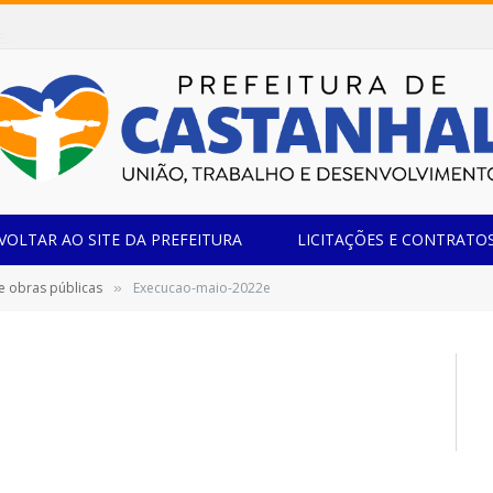
Dispensa de Licitação 084/2026/SEMED (AQUISIÇÃO DE FREEZER PARA ATENDER A SECRETARIA MUNICIPAL DE EDUCAÇÃO DO MUNICÍPIO DE CASTANHAL/PA.)
VOLTAR AO SITE DA PREFEITURA
LICITAÇÕES E CONTRATO
e obras públicas
Execucao-maio-2022e
»