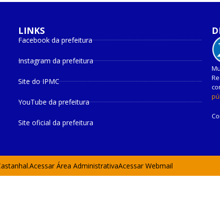
LINKS
D
Facebook da prefeitura
Instagram da prefeitura
Mu
Re
Site do IPMC
co
pú
YouTube da prefeitura
Co
Site oficial da prefeitura
Castanhal.
Acessar Área Administrativa
Acessar Webmail