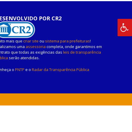
ESENVOLVIDO POR CR2
ito mais que
criar site
ou
sistema para prefeituras
!
alizamos uma
assessoria
completa, onde garantimos em
ntrato que todas as exigências das
leis de transparência
blica
serão atendidas.
nheça o
PNTP
e o
Radar da Transparência Pública