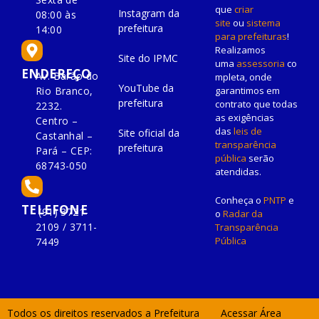
que
criar
Instagram da
08:00 às
site
ou
sistema
prefeitura
14:00
para prefeituras
!
Realizamos
Site do IPMC
uma
assessoria
co
ENDEREÇO
Av. Barão do
mpleta, onde
YouTube da
Rio Branco,
garantimos em
prefeitura
contrato que todas
2232.
as exigências
Centro –
das
leis de
Site oficial da
Castanhal –
transparência
prefeitura
Pará – CEP:
pública
serão
68743-050
atendidas.
Conheça o
PNTP
e
TELEFONE
(91) 3721-
o
Radar da
2109 / 3711-
Transparência
Pública
7449
Todos os direitos reservados a Prefeitura
Acessar Área