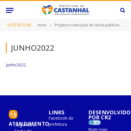
VOCÊ ESTÁ EM:
Inicio
Projetos e execução de obras públicas
J
»
»
JUNHO2022
Junho2022
LINKS
DESENVOLVIDO
POR CR2
Facebook da
ATENDIMENTO
prefeitura
Segunda à
Muito mais
Sexta de