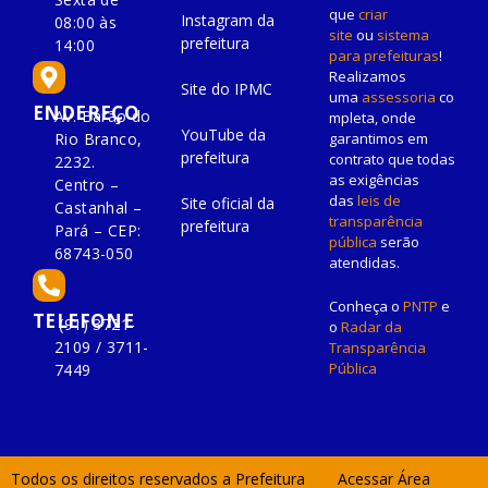
que
criar
Instagram da
08:00 às
site
ou
sistema
prefeitura
14:00
para prefeituras
!
Realizamos
Site do IPMC
uma
assessoria
co
ENDEREÇO
Av. Barão do
mpleta, onde
YouTube da
Rio Branco,
garantimos em
prefeitura
contrato que todas
2232.
as exigências
Centro –
das
leis de
Site oficial da
Castanhal –
transparência
prefeitura
Pará – CEP:
pública
serão
68743-050
atendidas.
Conheça o
PNTP
e
TELEFONE
(91) 3721-
o
Radar da
2109 / 3711-
Transparência
Pública
7449
Todos os direitos reservados a Prefeitura
Acessar Área