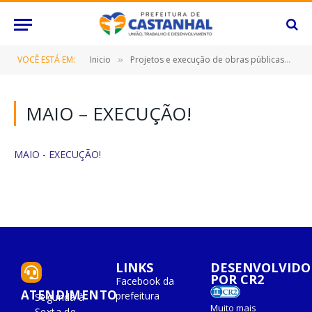
VOCÊ ESTÁ EM:
Inicio
Projetos e execução de obras públicas
M
»
»
MAIO – EXECUÇÃO!
MAIO - EXECUÇÃO!
LINKS
DESENVOLVIDO
POR CR2
Facebook da
ATENDIMENTO
prefeitura
Segunda à
Muito mais
Sexta de