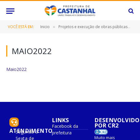
VOCÊ ESTÁ EM:
Inicio
Projetos e execução de obras públicas
M
»
»
MAIO2022
Maio2022
LINKS
DESENVOLVIDO
POR CR2
Facebook da
ATENDIMENTO
Segunda à
prefeitura
Muito mais
Sexta de