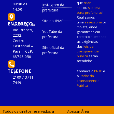
que
criar
08:00 às
Instagram da
site
ou
sistema
14:00
prefeitura
para prefeituras
!
Realizamos
Site do IPMC
uma
assessoria
co
ENDEREÇO
Av. Barão do
mpleta, onde
Rio Branco,
YouTube da
garantimos em
2232.
prefeitura
contrato que todas
Centro –
as exigências
Castanhal –
das
leis de
Site oficial da
Pará – CEP:
transparência
prefeitura
pública
serão
68743-050
atendidas.
TELEFONE
Conheça o
PNTP
e
(91) 3721-
o
Radar da
2109 / 3711-
Transparência
7449
Pública
Todos os direitos reservados a
Acessar Área