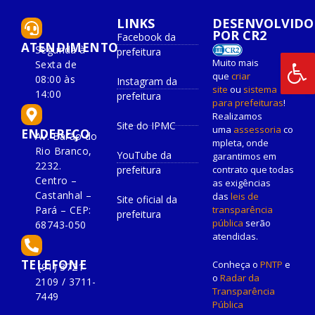
LINKS
DESENVOLVIDO
POR CR2
Facebook da
ATENDIMENTO
Segunda à
prefeitura
Muito mais
Sexta de
que
criar
08:00 às
Instagram da
site
ou
sistema
14:00
prefeitura
para prefeituras
!
Realizamos
Site do IPMC
uma
assessoria
co
ENDEREÇO
Av. Barão do
mpleta, onde
Rio Branco,
YouTube da
garantimos em
2232.
prefeitura
contrato que todas
Centro –
as exigências
Castanhal –
das
leis de
Site oficial da
Pará – CEP:
transparência
prefeitura
pública
serão
68743-050
atendidas.
TELEFONE
Conheça o
PNTP
e
(91) 3721-
o
Radar da
2109 / 3711-
Transparência
7449
Pública