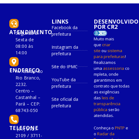
LINKS
DESENVOLVIDO
POR CR2
Facebook da
ATENDIMENTO
Segunda à
prefeitura
Muito mais
Sexta de
que
criar
08:00 às
Instagram da
site
ou
sistema
14:00
prefeitura
para prefeituras
!
Realizamos
Site do IPMC
uma
assessoria
co
ENDEREÇO
Av. Barão do
mpleta, onde
Rio Branco,
YouTube da
garantimos em
2232.
prefeitura
contrato que todas
Centro –
as exigências
Castanhal –
das
leis de
Site oficial da
Pará – CEP:
transparência
prefeitura
pública
serão
68743-050
atendidas.
TELEFONE
Conheça o
PNTP
e
(91) 3721-
o
Radar da
2109 / 3711-