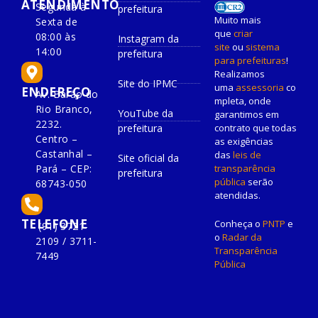
ATENDIMENTO
Segunda à
prefeitura
Muito mais
Sexta de
que
criar
08:00 às
Instagram da
site
ou
sistema
14:00
prefeitura
para prefeituras
!
Realizamos
Site do IPMC
uma
assessoria
co
ENDEREÇO
Av. Barão do
mpleta, onde
Rio Branco,
YouTube da
garantimos em
2232.
prefeitura
contrato que todas
Centro –
as exigências
Castanhal –
das
leis de
Site oficial da
Pará – CEP:
transparência
prefeitura
pública
serão
68743-050
atendidas.
TELEFONE
Conheça o
PNTP
e
(91) 3721-
o
Radar da
2109 / 3711-
Transparência
7449
Pública