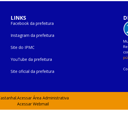
LINKS
D
Facebook da prefeitura
Instagram da prefeitura
Mu
Re
Site do IPMC
co
pú
YouTube da prefeitura
Co
Site oficial da prefeitura
Castanhal.
Acessar Área Administrativa
Acessar Webmail