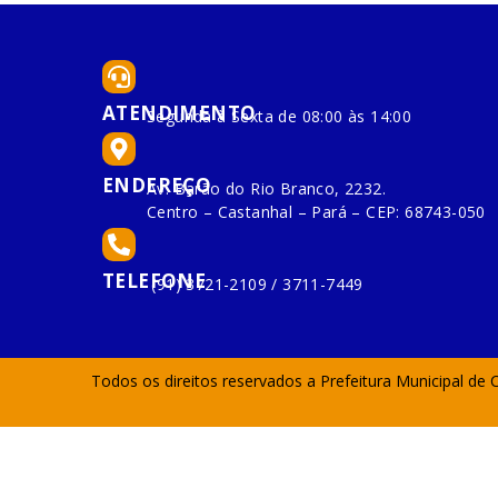
ATENDIMENTO
Segunda à Sexta de 08:00 às 14:00
ENDEREÇO
Av. Barão do Rio Branco, 2232.
Centro – Castanhal – Pará – CEP: 68743-050
TELEFONE
(91) 3721-2109 / 3711-7449
Todos os direitos reservados a Prefeitura Municipal de 