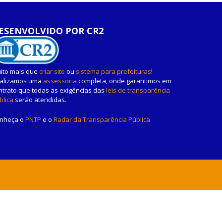
ESENVOLVIDO POR CR2
ito mais que
criar site
ou
sistema para prefeituras
!
alizamos uma
assessoria
completa, onde garantimos em
ntrato que todas as exigências das
leis de transparência
blica
serão atendidas.
nheça o
PNTP
e o
Radar da Transparência Pública