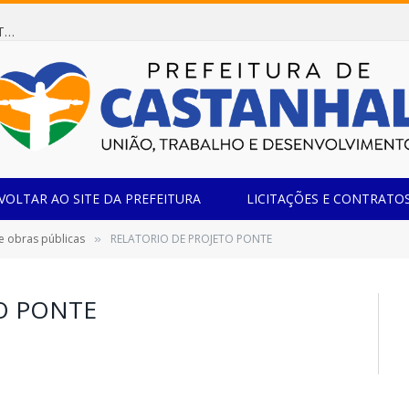
Dispensa de Licitação 078/2026 (AQUISIÇÃO DE AGENTE REDUTOR LÍQUIDO AUTOMOTIVO – ARLA 32, PARA ATENDER A FROTA OFICIAL DE VEÍCULOS DA SECRETARIA MUNICIPAL DE EDUCAÇÃO DO MUNICÍPIO DE CASTANHAL/PA)
VOLTAR AO SITE DA PREFEITURA
LICITAÇÕES E CONTRATO
e obras públicas
RELATORIO DE PROJETO PONTE
»
O PONTE