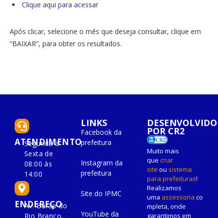
Clique aqui para acessar
Após clicar, selecione o mês que deseja consultar, clique em
“BAIXAR”, para obter os resultados.
LINKS
DESENVOLVIDO
POR CR2
Facebook da
ATENDIMENTO
prefeitura
Segunda à
Muito mais
Sexta de
que
criar
Instagram da
08:00 às
site
ou
sistema
prefeitura
14:00
para prefeituras
!
Realizamos
Site do IPMC
uma
assessoria
co
ENDEREÇO
Av. Barão do
mpleta, onde
YouTube da
Rio Branco,
garantimos em