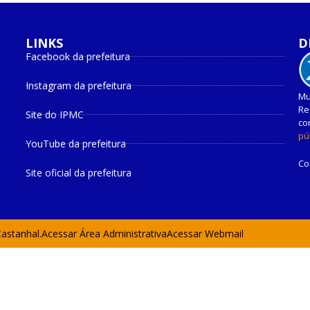
LINKS
D
Facebook da prefeitura
Instagram da prefeitura
Mu
Re
Site do IPMC
co
pú
YouTube da prefeitura
Co
Site oficial da prefeitura
Castanhal.
Acessar Área Administrativa
Acessar Webmail