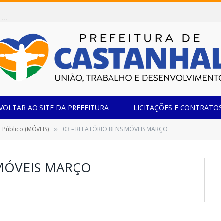
Dispensa de Licitação 078/2026 (AQUISIÇÃO DE AGENTE REDUTOR LÍQUIDO AUTOMOTIVO – ARLA 32, PARA ATENDER A FROTA OFICIAL DE VEÍCULOS DA SECRETARIA MUNICIPAL DE EDUCAÇÃO DO MUNICÍPIO DE CASTANHAL/PA)
VOLTAR AO SITE DA PREFEITURA
LICITAÇÕES E CONTRATO
 Público (MÓVEIS)
03 – RELATÓRIO BENS MÓVEIS MARÇO
»
 MÓVEIS MARÇO