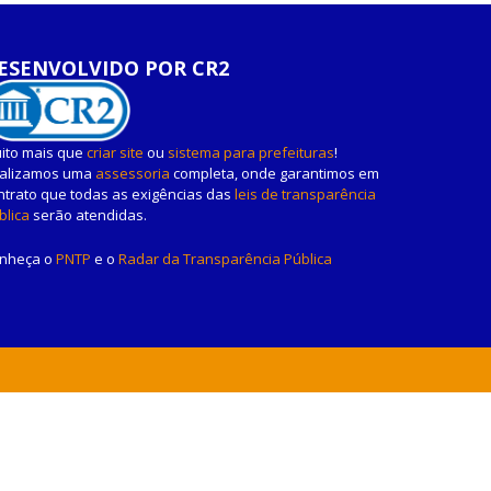
ESENVOLVIDO POR CR2
ito mais que
criar site
ou
sistema para prefeituras
!
alizamos uma
assessoria
completa, onde garantimos em
ntrato que todas as exigências das
leis de transparência
blica
serão atendidas.
nheça o
PNTP
e o
Radar da Transparência Pública