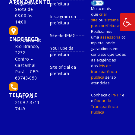
ATENDIMENTO
Segunda à
prefeitura
Muito mais
Sexta de
que
criar
08:00 às
Instagram da
site
ou
sistema
14:00
prefeitura
para prefeituras
!
Realizamos
Site do IPMC
uma
assessoria
co
ENDEREÇO
Av. Barão do
mpleta, onde
Rio Branco,
YouTube da
garantimos em
2232.
prefeitura
contrato que todas
Centro –
as exigências
Castanhal –
das
leis de
Site oficial da
Pará – CEP:
transparência
prefeitura
pública
serão
68743-050
atendidas.
TELEFONE
Conheça o
PNTP
e
(91) 3721-
o
Radar da
2109 / 3711-
Transparência
7449
Pública