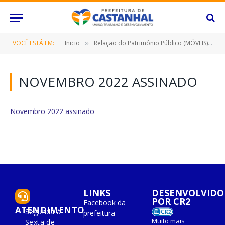
VOCÊ ESTÁ EM:
Inicio
Relação do Patrimônio Público (MÓVEIS)
»
»
NOVEMBRO 2022 ASSINADO
Novembro 2022 assinado
LINKS
DESENVOLVIDO
POR CR2
Facebook da
ATENDIMENTO
Segunda à
prefeitura
Muito mais
Sexta de