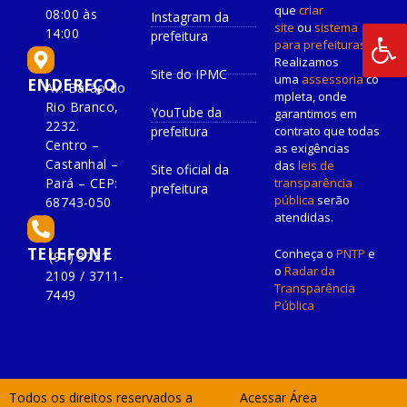
que
criar
08:00 às
Instagram da
site
ou
sistema
14:00
prefeitura
para prefeituras
!
Realizamos
Site do IPMC
uma
assessoria
co
ENDEREÇO
Av. Barão do
mpleta, onde
Rio Branco,
YouTube da
garantimos em
2232.
prefeitura
contrato que todas
Centro –
as exigências
Castanhal –
das
leis de
Site oficial da
Pará – CEP:
transparência
prefeitura
pública
serão
68743-050
atendidas.
TELEFONE
Conheça o
PNTP
e
(91) 3721-
o
Radar da
2109 / 3711-
Transparência
7449
Pública
Todos os direitos reservados a
Acessar Área