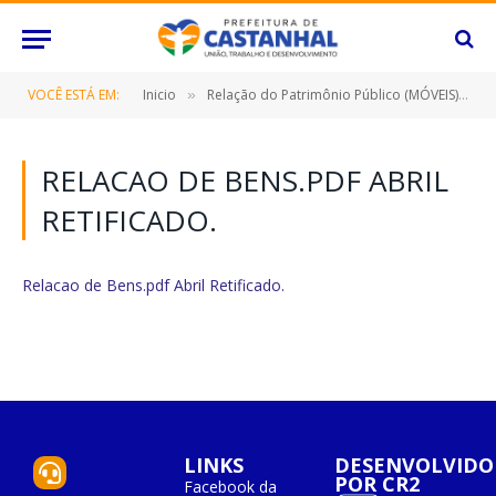
VOCÊ ESTÁ EM:
Inicio
Relação do Patrimônio Público (MÓVEIS)
R
»
»
RELACAO DE BENS.PDF ABRIL
RETIFICADO.
Relacao de Bens.pdf Abril Retificado.
LINKS
DESENVOLVIDO
POR CR2
Facebook da