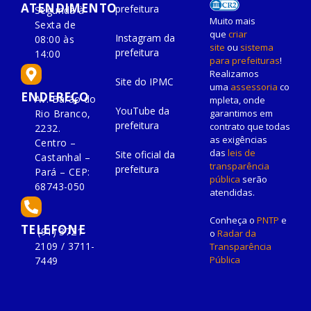
ATENDIMENTO
prefeitura
Segunda à
Muito mais
Sexta de
que
criar
Instagram da
08:00 às
site
ou
sistema
prefeitura
14:00
para prefeituras
!
Realizamos
Site do IPMC
uma
assessoria
co
ENDEREÇO
Av. Barão do
mpleta, onde
YouTube da
Rio Branco,
garantimos em
prefeitura
contrato que todas
2232.
as exigências
Centro –
das
leis de
Site oficial da
Castanhal –
transparência
prefeitura
Pará – CEP:
pública
serão
68743-050
atendidas.
Conheça o
PNTP
e
TELEFONE
(91) 3721-
o
Radar da
2109 / 3711-
Transparência
Pública
7449