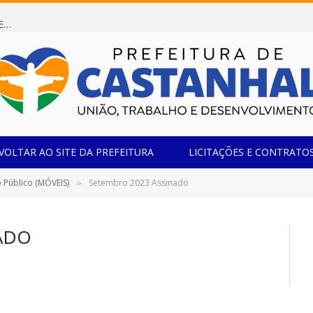
Dispensa de Licitação 085/2026 (CONTRATAÇÃO DE EMPRESA ESPECIALIZADA NA FABRICAÇÃO DE MÓVEIS SOB MEDIDA COM ESTRUTURA METÁLICA EM METALON PARA ATENDIMENTO DAS NECESSIDADES DA SALA SIMOV DA EMEF MADRE MARIA VIGANÓ)
VOLTAR AO SITE DA PREFEITURA
LICITAÇÕES E CONTRATO
 Público (MÓVEIS)
Setembro 2023 Assinado
»
ADO