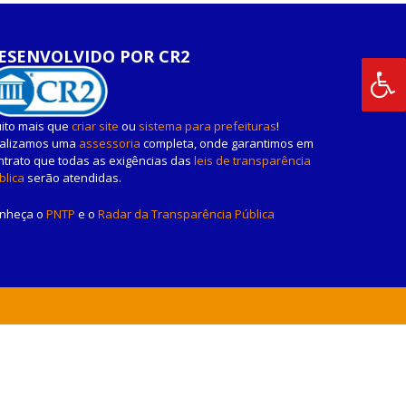
ESENVOLVIDO POR CR2
ito mais que
criar site
ou
sistema para prefeituras
!
alizamos uma
assessoria
completa, onde garantimos em
ntrato que todas as exigências das
leis de transparência
blica
serão atendidas.
nheça o
PNTP
e o
Radar da Transparência Pública