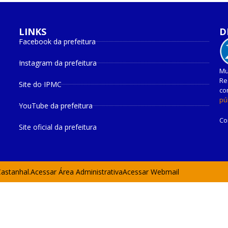
LINKS
D
Facebook da prefeitura
Instagram da prefeitura
Mu
Re
Site do IPMC
co
pú
YouTube da prefeitura
Co
Site oficial da prefeitura
Castanhal.
Acessar Área Administrativa
Acessar Webmail