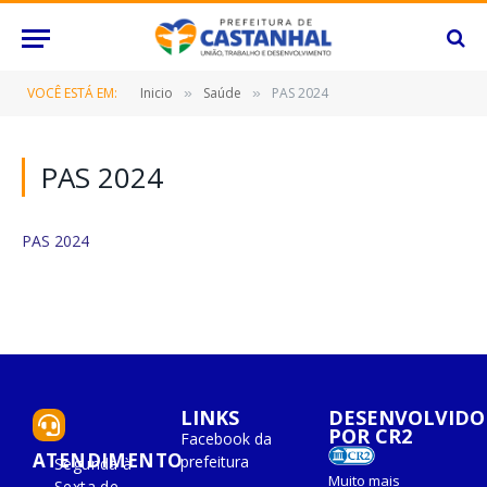
VOCÊ ESTÁ EM:
Inicio
Saúde
PAS 2024
»
»
PAS 2024
PAS 2024
LINKS
DESENVOLVIDO
POR CR2
Facebook da
ATENDIMENTO
prefeitura
Segunda à
Muito mais
Sexta de