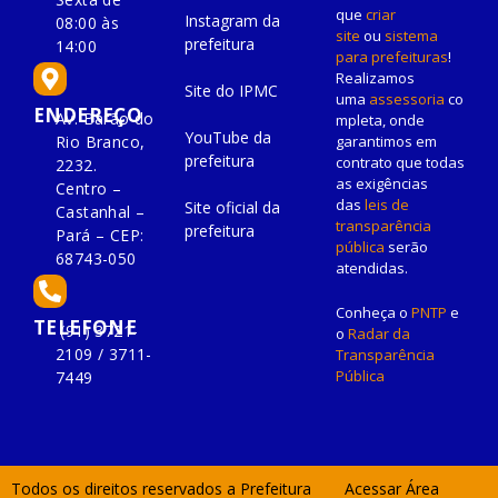
que
criar
Instagram da
08:00 às
site
ou
sistema
prefeitura
14:00
para prefeituras
!
Realizamos
Site do IPMC
uma
assessoria
co
ENDEREÇO
Av. Barão do
mpleta, onde
YouTube da
Rio Branco,
garantimos em
prefeitura
contrato que todas
2232.
as exigências
Centro –
das
leis de
Site oficial da
Castanhal –
transparência
prefeitura
Pará – CEP:
pública
serão
68743-050
atendidas.
Conheça o
PNTP
e
TELEFONE
(91) 3721-
o
Radar da
2109 / 3711-
Transparência
Pública
7449
Todos os direitos reservados a Prefeitura
Acessar Área