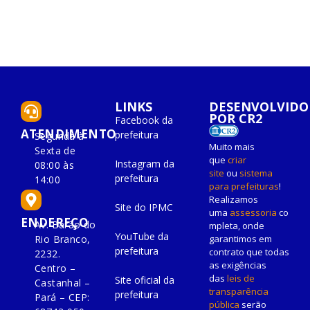
LINKS
DESENVOLVIDO
POR CR2
Facebook da
ATENDIMENTO
prefeitura
Segunda à
Muito mais
Sexta de
que
criar
Instagram da
08:00 às
site
ou
sistema
prefeitura
14:00
para prefeituras
!
Realizamos
Site do IPMC
uma
assessoria
co
ENDEREÇO
Av. Barão do
mpleta, onde
YouTube da
Rio Branco,
garantimos em
prefeitura
contrato que todas
2232.
as exigências
Centro –
das
leis de
Site oficial da
Castanhal –
transparência
prefeitura
Pará – CEP:
pública
serão