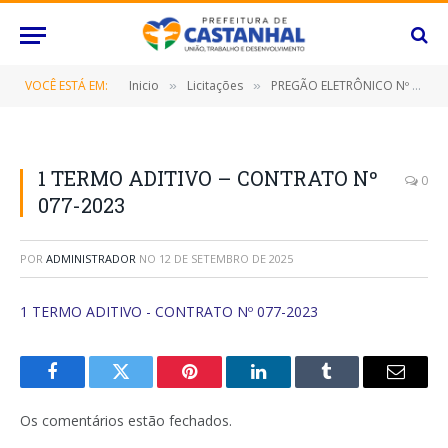
VOCÊ ESTÁ EM:
Inicio
Licitações
PREGÃO ELETRÔNICO Nº 002/2023-SRP (Prestação de serviço de locação de veículos automotores tipo ambulância (tipo b), por um período de 12 (doze) meses)
»
»
1 TERMO ADITIVO – CONTRATO Nº
0
077-2023
POR
ADMINISTRADOR
NO
12 DE SETEMBRO DE 2025
1 TERMO ADITIVO - CONTRATO Nº 077-2023
Facebook
Twitter
Pinterest
O
Tumblr
E-
LinkedIn
mail
Os comentários estão fechados.