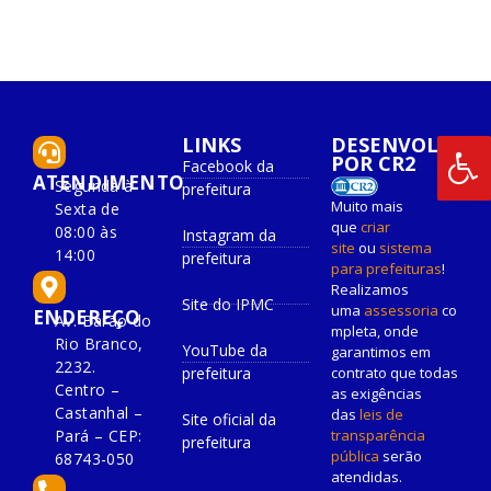
LINKS
DESENVOLVIDO
POR CR2
Facebook da
ATENDIMENTO
Segunda à
prefeitura
Muito mais
Sexta de
que
criar
08:00 às
Instagram da
site
ou
sistema
14:00
prefeitura
para prefeituras
!
Realizamos
Site do IPMC
uma
assessoria
co
ENDEREÇO
Av. Barão do
mpleta, onde
Rio Branco,
YouTube da
garantimos em
2232.
prefeitura
contrato que todas
Centro –
as exigências
Castanhal –
das
leis de
Site oficial da
Pará – CEP:
transparência
prefeitura
pública
serão
68743-050
atendidas.