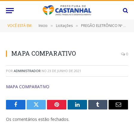
VOCÊ ESTÁ EM:
Inicio
Licitações
PREGÃO ELETRÔNICO Nº 013/2021-FMS (CONTRATAÇÃO DE EMPRESA ESPECILALIZADA PARA PRESTAÇÃO DE SERVIÇO DE SEGURO COMPREENSIVO PARA VEÍCULOS (AMBULÂNCIA))
»
»
MAPA COMPARATIVO
0
POR
ADMINISTRADOR
NO
23 DE JUNHO DE 2021
MAPA COMPARATIVO
Facebook
Twitter
Pinterest
O
Tumblr
E-
LinkedIn
mail
Os comentários estão fechados.