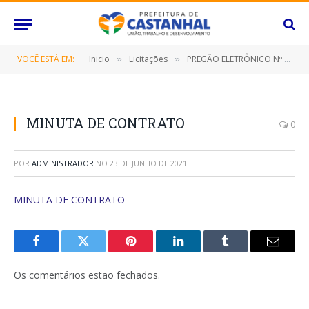
VOCÊ ESTÁ EM:
Inicio
Licitações
PREGÃO ELETRÔNICO Nº 025/2021-SRP (CONTRATAÇÃO DE EMPRESA ESPECIALIZADA PARA FORNERCIMENTO DE MATERIAL TÉCNICO HOSPITALAR)
»
»
MINUTA DE CONTRATO
0
POR
ADMINISTRADOR
NO
23 DE JUNHO DE 2021
MINUTA DE CONTRATO
Facebook
Twitter
Pinterest
O
Tumblr
E-
LinkedIn
mail
Os comentários estão fechados.