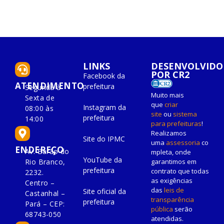
LINKS
DESENVOLVIDO
POR CR2
Facebook da
ATENDIMENTO
prefeitura
Segunda à
Muito mais
Sexta de
que
criar
Instagram da
08:00 às
site
ou
sistema
prefeitura
14:00
para prefeituras
!
Realizamos
Site do IPMC
uma
assessoria
co
ENDEREÇO
Av. Barão do
mpleta, onde
YouTube da
Rio Branco,
garantimos em
prefeitura
contrato que todas
2232.
as exigências
Centro –
das
leis de
Site oficial da
Castanhal –
transparência
prefeitura
Pará – CEP:
pública
serão
68743-050
atendidas.