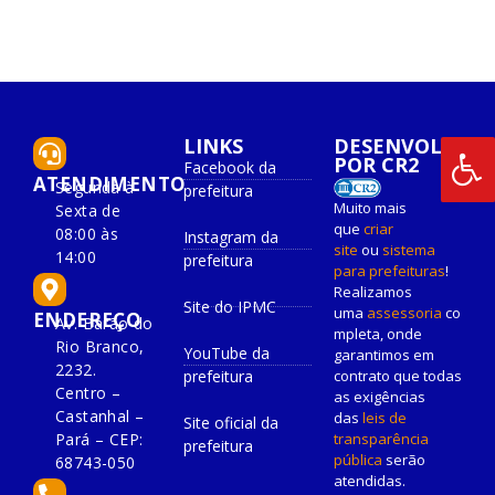
LINKS
DESENVOLVIDO
POR CR2
Facebook da
ATENDIMENTO
Segunda à
prefeitura
Muito mais
Sexta de
que
criar
08:00 às
Instagram da
site
ou
sistema
14:00
prefeitura
para prefeituras
!
Realizamos
Site do IPMC
uma
assessoria
co
ENDEREÇO
Av. Barão do
mpleta, onde
Rio Branco,
YouTube da
garantimos em
2232.
prefeitura
contrato que todas
Centro –
as exigências
Castanhal –
das
leis de
Site oficial da
Pará – CEP:
transparência
prefeitura
pública
serão
68743-050
atendidas.