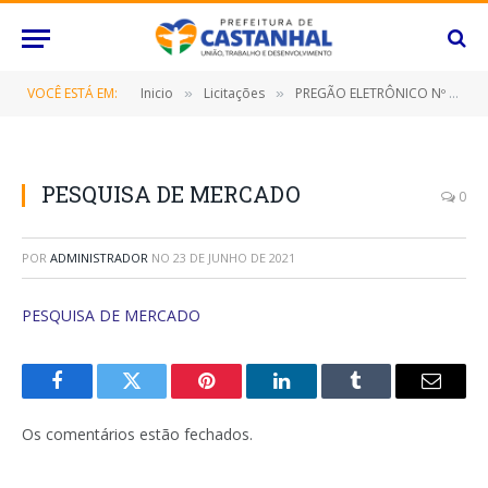
VOCÊ ESTÁ EM:
Inicio
Licitações
PREGÃO ELETRÔNICO Nº 028/2021/FMAS (CONTRATAÇÃO DE EMPRESA ESPECIALIZADA PARA PRESTAÇÃO DE SERVIÇOS FUNERÁRIOS COMPREENDENDO FORNECIMENTO DE URNA MORTUÁRIA, PARAMENTAÇÃO, VELAS, VÉU E TRANSLADO)
»
»
PESQUISA DE MERCADO
0
POR
ADMINISTRADOR
NO
23 DE JUNHO DE 2021
PESQUISA DE MERCADO
Facebook
Twitter
Pinterest
O
Tumblr
E-
LinkedIn
mail
Os comentários estão fechados.