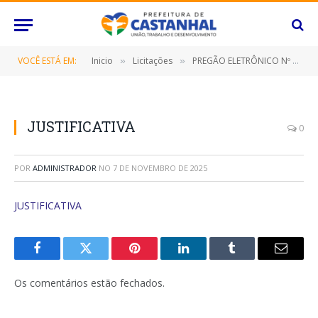
VOCÊ ESTÁ EM:
Inicio
Licitações
PREGÃO ELETRÔNICO Nº 029/2022-SRP (FORNECIMENTO DE SOLUÇÃO DE OUTSOURCING DE TECNOLOGIA DA INFORMAÇÃO/TI)
»
»
JUSTIFICATIVA
0
POR
ADMINISTRADOR
NO
7 DE NOVEMBRO DE 2025
JUSTIFICATIVA
Facebook
Twitter
Pinterest
O
Tumblr
E-
LinkedIn
mail
Os comentários estão fechados.