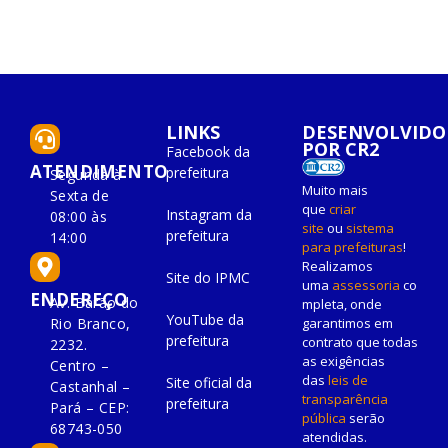
LINKS
DESENVOLVIDO
POR CR2
Facebook da
ATENDIMENTO
prefeitura
Segunda à
Muito mais
Sexta de
que
criar
Instagram da
08:00 às
site
ou
sistema
prefeitura
14:00
para prefeituras
!
Realizamos
Site do IPMC
uma
assessoria
co
ENDEREÇO
Av. Barão do
mpleta, onde
YouTube da
Rio Branco,
garantimos em
prefeitura
contrato que todas
2232.
as exigências
Centro –
das
leis de
Site oficial da
Castanhal –
transparência
prefeitura
Pará – CEP:
pública
serão
68743-050
atendidas.