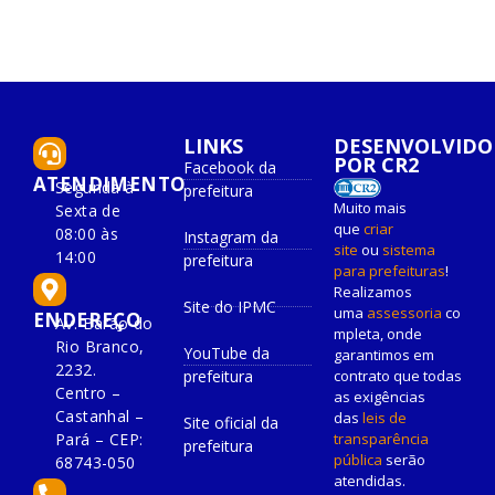
LINKS
DESENVOLVIDO
POR CR2
Facebook da
ATENDIMENTO
Segunda à
prefeitura
Muito mais
Sexta de
que
criar
08:00 às
Instagram da
site
ou
sistema
14:00
prefeitura
para prefeituras
!
Realizamos
Site do IPMC
uma
assessoria
co
ENDEREÇO
Av. Barão do
mpleta, onde
Rio Branco,
YouTube da
garantimos em
2232.
prefeitura
contrato que todas
Centro –
as exigências
Castanhal –
das
leis de
Site oficial da
Pará – CEP:
transparência
prefeitura
pública
serão
68743-050
atendidas.