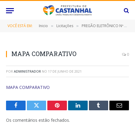
VOCÊ ESTÁ EM:
Inicio
Licitações
PREGÃO ELETRÔNICO Nº 037/2021 (CONTRATAÇÃO DE EMPRESA ESPECIALIZADA NO FORNECIMENTO DE GÊNEROS ALIMENTÍCIOS PARA A ALIMENTAÇÃO ESCOLAR)
»
»
MAPA COMPARATIVO
0
POR
ADMINISTRADOR
NO
17 DE JUNHO DE 2021
MAPA COMPARATIVO
Facebook
Twitter
Pinterest
O
Tumblr
E-
LinkedIn
mail
Os comentários estão fechados.