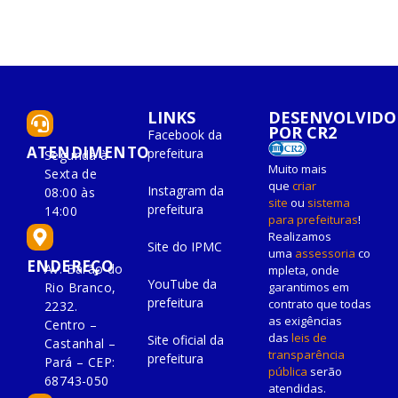
LINKS
DESENVOLVIDO
POR CR2
Facebook da
ATENDIMENTO
prefeitura
Segunda à
Muito mais
Sexta de
que
criar
Instagram da
08:00 às
site
ou
sistema
prefeitura
14:00
para prefeituras
!
Realizamos
Site do IPMC
uma
assessoria
co
ENDEREÇO
Av. Barão do
mpleta, onde
YouTube da
Rio Branco,
garantimos em
prefeitura
contrato que todas
2232.
as exigências
Centro –
das
leis de
Site oficial da
Castanhal –
transparência
prefeitura
Pará – CEP:
pública
serão
68743-050
atendidas.