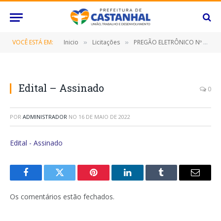
VOCÊ ESTÁ EM:
Inicio
Licitações
PREGÃO ELETRÔNICO Nº 042/2022-SRP (CONTRATAÇÃO DE EMPRESA ESPECIALIZADA PARA FORNECIMENTO COMBUSTÍVEIS E LUBRIFICANTES)
»
»
Edital – Assinado
0
POR
ADMINISTRADOR
NO
16 DE MAIO DE 2022
Edital - Assinado
Facebook
Twitter
Pinterest
O
Tumblr
E-
LinkedIn
mail
Os comentários estão fechados.