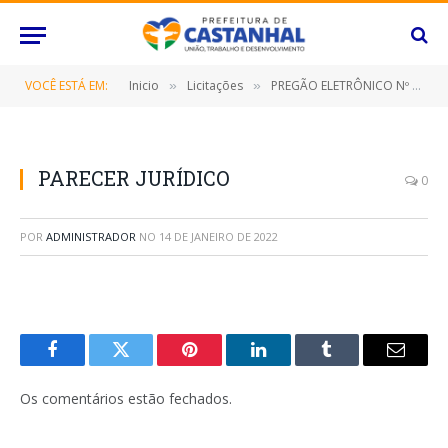
VOCÊ ESTÁ EM:
Inicio
Licitações
PREGÃO ELETRÔNICO Nº 050/2021 (Contratação de empresa especializada para fornecimento de mobiliário escolar)
»
»
PARECER JURÍDICO
0
POR
ADMINISTRADOR
NO
14 DE JANEIRO DE 2022
Facebook
Twitter
Pinterest
O
Tumblr
E-
LinkedIn
mail
Os comentários estão fechados.