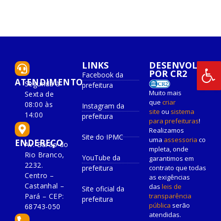
LINKS
DESENVOLVIDO
POR CR2
Facebook da
ATENDIMENTO
Segunda à
prefeitura
Muito mais
Sexta de
que
criar
08:00 às
Instagram da
site
ou
sistema
14:00
prefeitura
para prefeituras
!
Realizamos
Site do IPMC
uma
assessoria
co
ENDEREÇO
Av. Barão do
mpleta, onde
Rio Branco,
YouTube da
garantimos em
2232.
prefeitura
contrato que todas
Centro –
as exigências
Castanhal –
das
leis de
Site oficial da
Pará – CEP:
transparência
prefeitura
pública
serão
68743-050
atendidas.