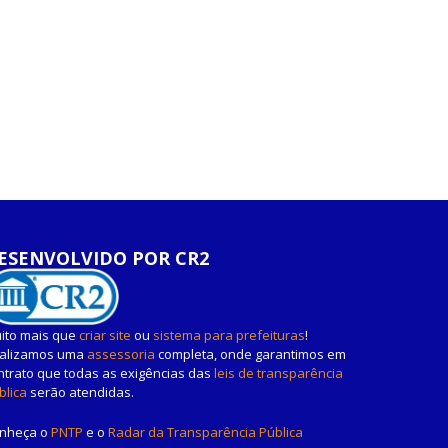
ESENVOLVIDO POR CR2
ito mais que
criar site
ou
sistema para prefeituras
!
alizamos uma
assessoria
completa, onde garantimos em
ntrato que todas as exigências das
leis de transparência
blica
serão atendidas.
nheça o
PNTP
e o
Radar da Transparência Pública