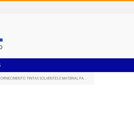
S
MENTO TINTAS SOLVENTES E MATERIAL PARA PINTURA)
DECISÃO DA
»