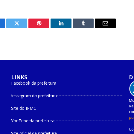
cebook
Twitter
Pinterest
O
Tumblr
E-
LinkedIn
mail
LINKS
D
Facebook da prefeitura
Instagram da prefeitura
Mu
Re
Site do IPMC
co
pú
YouTube da prefeitura
Co
Site oficial da prefeitura