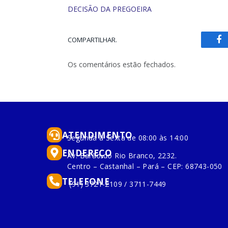
DECISÃO DA PREGOEIRA
COMPARTILHAR.
Fa
Os comentários estão fechados.
ATENDIMENTO
Segunda à Sexta de 08:00 às 14:00
ENDEREÇO
Av. Barão do Rio Branco, 2232.
Centro – Castanhal – Pará – CEP: 68743-050
TELEFONE
(91) 3721-2109 / 3711-7449