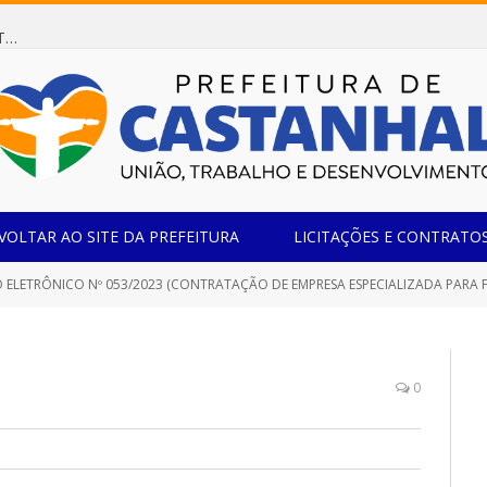
Dispensa de Licitação 078/2026 (AQUISIÇÃO DE AGENTE REDUTOR LÍQUIDO AUTOMOTIVO – ARLA 32, PARA ATENDER A FROTA OFICIAL DE VEÍCULOS DA SECRETARIA MUNICIPAL DE EDUCAÇÃO DO MUNICÍPIO DE CASTANHAL/PA)
VOLTAR AO SITE DA PREFEITURA
LICITAÇÕES E CONTRATO
ELETRÔNICO Nº 053/2023 (CONTRATAÇÃO DE EMPRESA ESPECIALIZADA PARA FORNECI
0