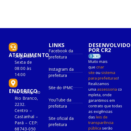
LINKS
DESENVOLVIDO
POR CR2
Facebook da
ATENDIMENTO
Segunda à
prefeitura
Muito mais
Sexta de
que
criar
08:00 às
Instagram da
site
ou
sistema
14:00
prefeitura
para prefeituras
!
Realizamos
Site do IPMC
uma
assessoria
co
ENDEREÇO
Av. Barão do
mpleta, onde
Rio Branco,
YouTube da
garantimos em
2232.
prefeitura
contrato que todas
Centro –
as exigências
Castanhal –
das
leis de
Site oficial da
Pará – CEP:
transparência
prefeitura
pública
serão
68743-050