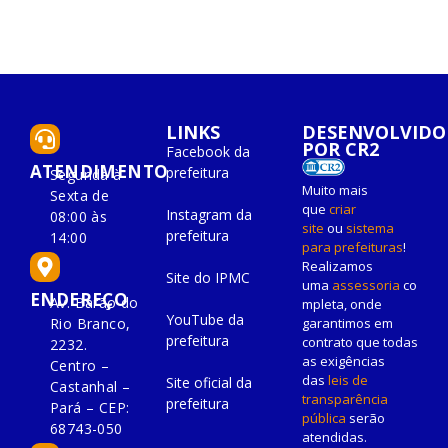
LINKS
DESENVOLVIDO
POR CR2
Facebook da
ATENDIMENTO
prefeitura
Segunda à
Muito mais
Sexta de
que
criar
Instagram da
08:00 às
site
ou
sistema
prefeitura
14:00
para prefeituras
!
Realizamos
Site do IPMC
uma
assessoria
co
ENDEREÇO
Av. Barão do
mpleta, onde
YouTube da
Rio Branco,
garantimos em
prefeitura
contrato que todas
2232.
as exigências
Centro –
das
leis de
Site oficial da
Castanhal –
transparência
prefeitura
Pará – CEP:
pública
serão
68743-050
atendidas.