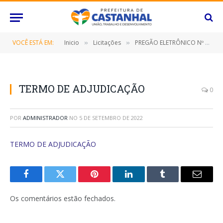
VOCÊ ESTÁ EM:
Inicio
Licitações
PREGÃO ELETRÔNICO Nº 062/2022-SRP (CONTRATAÇÃO DE EMPRESA ESPECIALIZADA NO FORNECIMENTO ÁGUA MINERAL EM EMBALAGEM DE 200ML)
»
»
TERMO DE ADJUDICAÇÃO
0
POR
ADMINISTRADOR
NO
5 DE SETEMBRO DE 2022
TERMO DE ADJUDICAÇÃO
Facebook
Twitter
Pinterest
O
Tumblr
E-
LinkedIn
mail
Os comentários estão fechados.