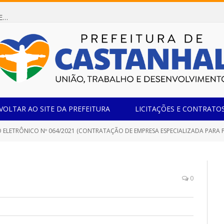
Dispensa de Licitação 085/2026 (CONTRATAÇÃO DE EMPRESA ESPECIALIZADA NA FABRICAÇÃO DE MÓVEIS SOB MEDIDA COM ESTRUTURA METÁLICA EM METALON PARA ATENDIMENTO DAS NECESSIDADES DA SALA SIMOV DA EMEF MADRE MARIA VIGANÓ)
VOLTAR AO SITE DA PREFEITURA
LICITAÇÕES E CONTRATO
TRÔNICO Nº 064/2021 (CONTRATAÇÃO DE EMPRESA ESPECIALIZADA PARA PRESTAÇÃO DE SERVIÇOS DE TRANSPORTE ESCOLAR PAR
0