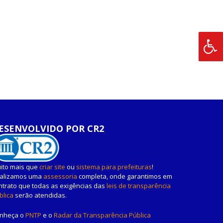
ESENVOLVIDO POR CR2
ito mais que
criar site
ou
sistema para prefeituras
!
alizamos uma
assessoria
completa, onde garantimos em
ntrato que todas as exigências das
leis de transparência
blica
serão atendidas.
nheça o
PNTP
e o
Radar da Transparência Pública