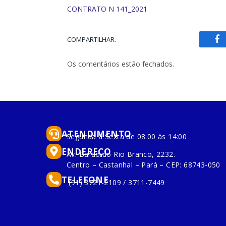
CONTRATO N 141_2021
COMPARTILHAR.
Fa
Os comentários estão fechados.
ATENDIMENTO
Segunda à Sexta de 08:00 às 14:00
ENDEREÇO
Av. Barão do Rio Branco, 2232.
Centro – Castanhal – Pará – CEP: 68743-050
TELEFONE
(91) 3721-2109 / 3711-7449