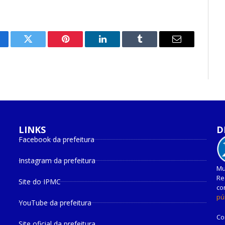
cebook
Twitter
Pinterest
O
Tumblr
E-
LinkedIn
mail
LINKS
D
Facebook da prefeitura
Instagram da prefeitura
Mu
Re
Site do IPMC
co
pú
YouTube da prefeitura
Co
Site oficial da prefeitura