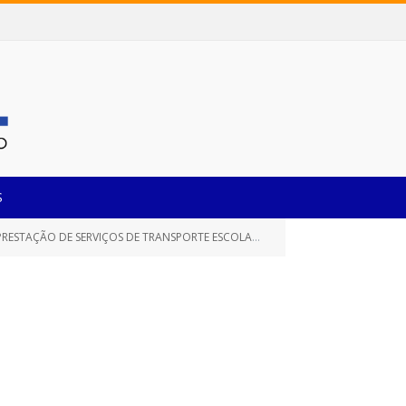
S
A ALUNOS EM ZONEAMENTO RURAL DA REDE MUNICIPAL E ESTADUAL DE ENSINO)