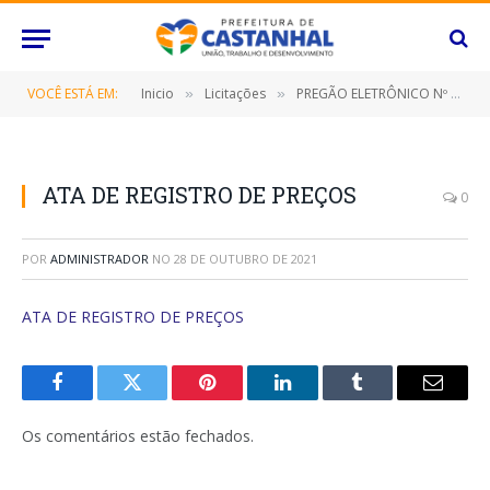
VOCÊ ESTÁ EM:
Inicio
Licitações
PREGÃO ELETRÔNICO Nº 066/2021-SRP (CONTRATAÇÃO DE EMPRESA ESPECIALIZADA PARA FORNECIMENTO DE MATERIAIS DE SUPORTE PARA ATENDIMENTO PRÉ HOSPITALAR DE URGÊNCIA)
»
»
ATA DE REGISTRO DE PREÇOS
0
POR
ADMINISTRADOR
NO
28 DE OUTUBRO DE 2021
ATA DE REGISTRO DE PREÇOS
Facebook
Twitter
Pinterest
O
Tumblr
E-
LinkedIn
mail
Os comentários estão fechados.