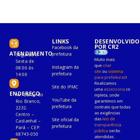
LINKS
DESENVOLVIDO
POR CR2
Facebook da
ATENDIMENTO
prefeitura
Segunda à
Muito mais
Sexta de
que
criar
Instagram da
08:00 às
site
ou
sistema
prefeitura
14:00
para prefeituras
!
Realizamos
Site do IPMC
uma
assessoria
co
ENDEREÇO
Av. Barão do
mpleta, onde
YouTube da
Rio Branco,
garantimos em
prefeitura
contrato que todas
2232.
as exigências
Centro –
das
leis de
Site oficial da
Castanhal –
transparência
prefeitura
Pará – CEP:
pública
serão
68743-050
atendidas.