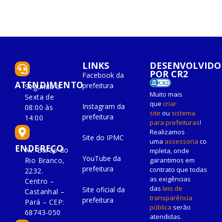
LINKS
DESENVOLVIDO
POR CR2
Facebook da
ATENDIMENTO
prefeitura
Segunda à
Muito mais
Sexta de
que
criar
Instagram da
08:00 às
site
ou
sistema
prefeitura
14:00
para prefeituras
!
Realizamos
Site do IPMC
uma
assessoria
co
ENDEREÇO
Av. Barão do
mpleta, onde
YouTube da
Rio Branco,
garantimos em
prefeitura
contrato que todas
2232.
as exigências
Centro –
das
leis de
Site oficial da
Castanhal –
transparência
prefeitura
Pará – CEP:
pública
serão
68743-050
atendidas.