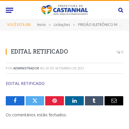
VOCÊ ESTÁ EM:
Inicio
Licitações
PREGÃO ELETRÔNICO Nº 066/2021-SRP (CONTRATAÇÃO DE EMPRESA ESPECIALIZADA PARA FORNECIMENTO DE MATERIAIS DE SUPORTE PARA ATENDIMENTO PRÉ HOSPITALAR DE URGÊNCIA)
»
»
EDITAL RETIFICADO
0
POR
ADMINISTRADOR
NO
20 DE SETEMBRO DE 2021
EDITAL RETIFICADO
Facebook
Twitter
Pinterest
O
Tumblr
E-
LinkedIn
mail
Os comentários estão fechados.