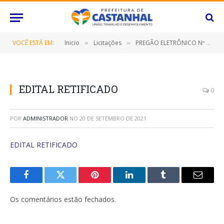
VOCÊ ESTÁ EM:
Inicio
Licitações
PREGÃO ELETRÔNICO Nº 073/2021-SRP (CONTRATAÇÃO DE EMPRESA ESPECIALIZADA PARA AQUISIÇÃO DE PRODUTOS UTILIZADOS NOS SERVIÇOS DIAGNÓSTICO LABORATORIAL, DESTINADOS AO LABORATÓRIO MUNICIPAL DE CASTANHAL, HOSPITAL MUNICIPAL DE CASTANHAL E UNIDADE DE PRONTO ATENDIMENTO-UPA/PA)
»
»
EDITAL RETIFICADO
0
POR
ADMINISTRADOR
NO
20 DE SETEMBRO DE 2021
EDITAL RETIFICADO
Facebook
Twitter
Pinterest
O
Tumblr
E-
LinkedIn
mail
Os comentários estão fechados.