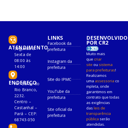
LINKS
DESENVOLVIDO
POR CR2
Facebook da
ATENDIMENTO
Segunda à
prefeitura
Muito mais
Sexta de
que
criar
08:00 às
Instagram da
site
ou
sistema
14:00
prefeitura
para prefeituras
!
Realizamos
Site do IPMC
uma
assessoria
co
ENDEREÇO
Av. Barão do
mpleta, onde
Rio Branco,
YouTube da
garantimos em
2232.
prefeitura
contrato que todas
Centro –
as exigências
Castanhal –
das
leis de
Site oficial da
Pará – CEP:
transparência
prefeitura
pública
serão
68743-050
atendidas.