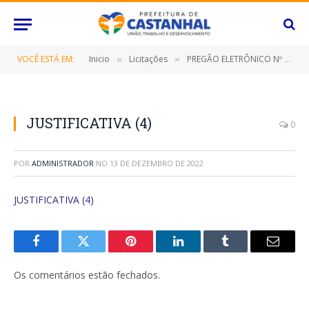
VOCÊ ESTÁ EM:
Inicio
Licitações
PREGÃO ELETRÔNICO Nº 092/2022-SRP (CONTRATAÇÃO DE EMPRESA ESPECIALIZADA NA PRESTAÇÃO DE SERVIÇOS DE COFFEE BREAK)
»
»
JUSTIFICATIVA (4)
0
POR
ADMINISTRADOR
NO
13 DE DEZEMBRO DE 2022
JUSTIFICATIVA (4)
Facebook
Twitter
Pinterest
O
Tumblr
E-
LinkedIn
mail
Os comentários estão fechados.