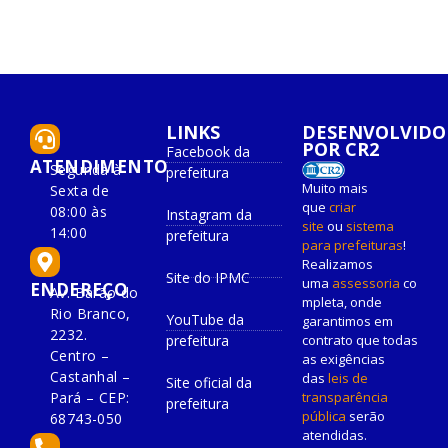
LINKS
DESENVOLVIDO
POR CR2
Facebook da
ATENDIMENTO
Segunda à
prefeitura
Muito mais
Sexta de
que
criar
08:00 às
Instagram da
site
ou
sistema
14:00
prefeitura
para prefeituras
!
Realizamos
Site do IPMC
uma
assessoria
co
ENDEREÇO
Av. Barão do
mpleta, onde
Rio Branco,
YouTube da
garantimos em
2232.
prefeitura
contrato que todas
Centro –
as exigências
Castanhal –
das
leis de
Site oficial da
Pará – CEP:
transparência
prefeitura
pública
serão
68743-050
atendidas.