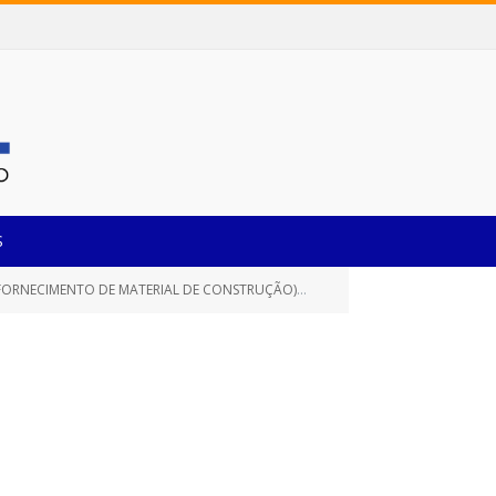
S
 FORNECIMENTO DE MATERIAL DE CONSTRUÇÃO)
PARECER JURÍDICO Nº 4
»