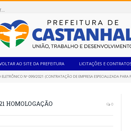
Dispensa de Licitação 078/2026 (AQUISIÇÃO DE AGENTE REDUTOR LÍQUIDO AUTOMOTIVO – ARLA 32, PARA ATENDER A FROTA OFICIAL DE VEÍCULOS DA SECRETARIA MUNICIPAL DE EDUCAÇÃO DO MUNICÍPIO DE CASTANHAL/PA)
VOLTAR AO SITE DA PREFEITURA
LICITAÇÕES E CONTRATO
 ELETRÔNICO Nº 099/2021 (CONTRATAÇÃO DE EMPRESA ESPECIALIZADA PARA
2021 HOMOLOGAÇÃO
0