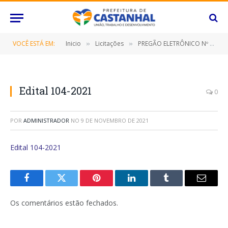
VOCÊ ESTÁ EM:
Inicio
Licitações
PREGÃO ELETRÔNICO Nº 104/2021-SRP (CONTRATAÇÃO DE EMPRESA ESPECILIZADA NA PRESTAÇÃO DE SERVIÇOS DE LOCAÇÃO DE UMA UNIDADE MÓVEL DE ENSINO (LABORATÓRIO DE INFORMÁTICA – PROJETO CONCECT BUS))
»
»
Edital 104-2021
0
POR
ADMINISTRADOR
NO
9 DE NOVEMBRO DE 2021
Edital 104-2021
Facebook
Twitter
Pinterest
O
Tumblr
E-
LinkedIn
mail
Os comentários estão fechados.