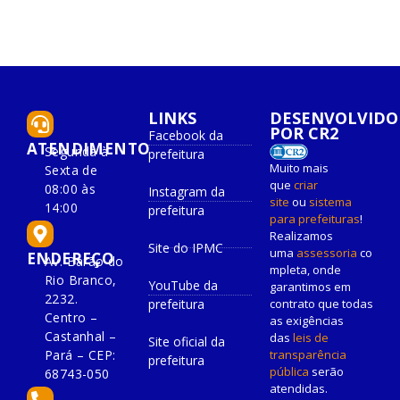
LINKS
DESENVOLVIDO
POR CR2
Facebook da
ATENDIMENTO
Segunda à
prefeitura
Muito mais
Sexta de
que
criar
08:00 às
Instagram da
site
ou
sistema
14:00
prefeitura
para prefeituras
!
Realizamos
Site do IPMC
uma
assessoria
co
ENDEREÇO
Av. Barão do
mpleta, onde
Rio Branco,
YouTube da
garantimos em
2232.
prefeitura
contrato que todas
Centro –
as exigências
Castanhal –
das
leis de
Site oficial da
Pará – CEP:
transparência
prefeitura
pública
serão
68743-050
atendidas.