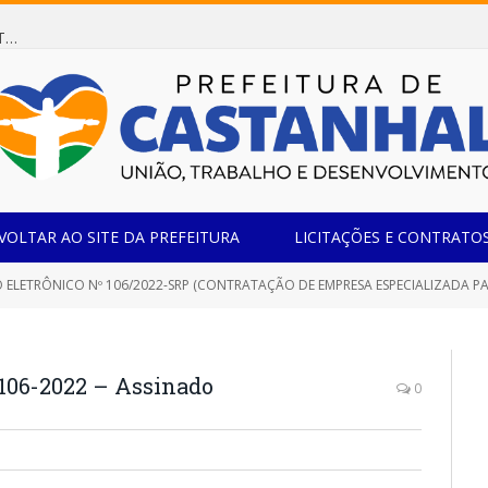
Dispensa de Licitação 078/2026 (AQUISIÇÃO DE AGENTE REDUTOR LÍQUIDO AUTOMOTIVO – ARLA 32, PARA ATENDER A FROTA OFICIAL DE VEÍCULOS DA SECRETARIA MUNICIPAL DE EDUCAÇÃO DO MUNICÍPIO DE CASTANHAL/PA)
VOLTAR AO SITE DA PREFEITURA
LICITAÇÕES E CONTRATO
LETRÔNICO Nº 106/2022-SRP (CONTRATAÇÃO DE EMPRESA ESPECIALIZADA PARA FORNECIMENTO DE 
106-2022 – Assinado
0