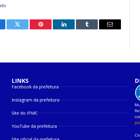
ado
cebook
Twitter
Pinterest
O
Tumblr
E-
LinkedIn
mail
LINKS
D
Facebook da prefeitura
Instagram da prefeitura
Mu
Re
Site do IPMC
co
pú
YouTube da prefeitura
Co
Site oficial da prefeitura