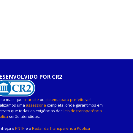
ESENVOLVIDO POR CR2
ito mais que
criar site
ou
sistema para prefeituras
!
alizamos uma
assessoria
completa, onde garantimos em
ntrato que todas as exigências das
leis de transparência
blica
serão atendidas.
nheça o
PNTP
e o
Radar da Transparência Pública