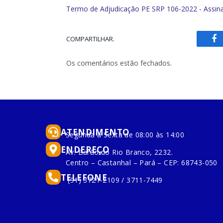
Termo de Adjudicação PE SRP 106-2022 - Assin
COMPARTILHAR.
Fa
Os comentários estão fechados.
ATENDIMENTO
Segunda à Sexta de 08:00 às 14:00
ENDEREÇO
Av. Barão do Rio Branco, 2232.
Centro – Castanhal – Pará – CEP: 68743-050
TELEFONE
(91) 3721-2109 / 3711-7449