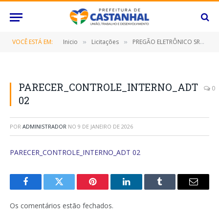
VOCÊ ESTÁ EM:
Inicio
Licitações
PREGÃO ELETRÔNICO SRP Nº 006/2023 (Contratação de Empresa Especializada para Prestação de Serviços de Organização, Planejamento Operacional e Execução de Eventos, Elaboração, Locação e Fornecimento de Todo o Material e Infraestrutura Necessários, Que Serão Utilizados Durante a Programação de Eventos Comemorativos e Educacionais, Culturais e Esportivos)
»
»
PARECER_CONTROLE_INTERNO_ADT
0
02
POR
ADMINISTRADOR
NO
9 DE JANEIRO DE 2026
PARECER_CONTROLE_INTERNO_ADT 02
Facebook
Twitter
Pinterest
O
Tumblr
E-
LinkedIn
mail
Os comentários estão fechados.