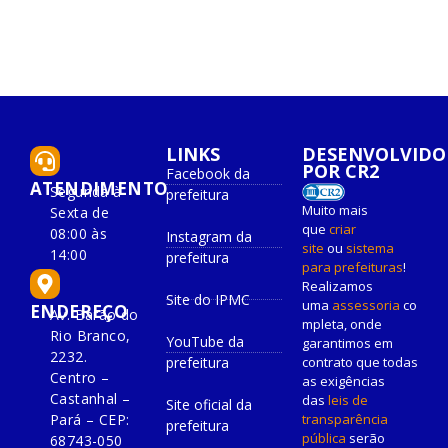
LINKS
DESENVOLVIDO
POR CR2
Facebook da
ATENDIMENTO
Segunda à
prefeitura
Muito mais
Sexta de
que
criar
08:00 às
Instagram da
site
ou
sistema
14:00
prefeitura
para prefeituras
!
Realizamos
Site do IPMC
uma
assessoria
co
ENDEREÇO
Av. Barão do
mpleta, onde
Rio Branco,
YouTube da
garantimos em
2232.
prefeitura
contrato que todas
Centro –
as exigências
Castanhal –
das
leis de
Site oficial da
Pará – CEP:
transparência
prefeitura
pública
serão
68743-050