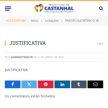
VOCÊ ESTÁ EM:
Inicio
Licitações
PREGÃO ELETRÔNICO SRP Nº 039/2022 (CONTRATAÇÃO DE EMPRESA ESPECIALIZADA PARA PRESTAÇÃO DE SERVIÇOS DE ASSISTÊNCIA TÉCNICA PARA MANUTENÇÃO PREVENTIVA E CORRETIVA)
»
»
JUSTIFICATIVA
0
POR
ADMINISTRADOR
NO
2 DE JUNHO DE 2023
JUSTIFICATIVA
Facebook
Twitter
Pinterest
O
Tumblr
E-
LinkedIn
mail
Os comentários estão fechados.