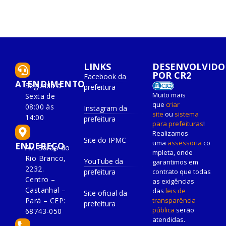
LINKS
DESENVOLVIDO
POR CR2
Facebook da
ATENDIMENTO
Segunda à
prefeitura
Muito mais
Sexta de
que
criar
08:00 às
Instagram da
site
ou
sistema
14:00
prefeitura
para prefeituras
!
Realizamos
Site do IPMC
uma
assessoria
co
ENDEREÇO
Av. Barão do
mpleta, onde
Rio Branco,
YouTube da
garantimos em
2232.
prefeitura
contrato que todas
Centro –
as exigências
Castanhal –
das
leis de
Site oficial da
Pará – CEP:
transparência
prefeitura
pública
serão
68743-050
atendidas.