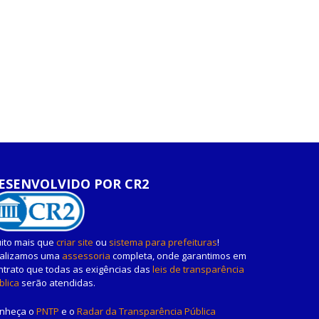
ESENVOLVIDO POR CR2
ito mais que
criar site
ou
sistema para prefeituras
!
alizamos uma
assessoria
completa, onde garantimos em
ntrato que todas as exigências das
leis de transparência
blica
serão atendidas.
nheça o
PNTP
e o
Radar da Transparência Pública