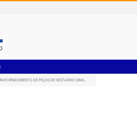
S
PAIS, BEM COMO, O INSTITUTO DE PREVIDÊNCIA DESTE MUNICÍPIO DE CASTANHAL/PARÁ, POR UM PERÍODO DE 12 (DOZE) MESES)