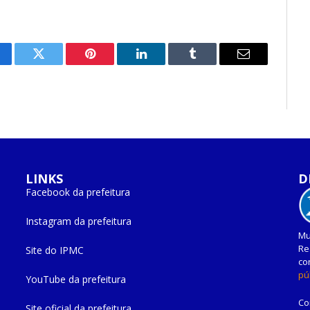
cebook
Twitter
Pinterest
O
Tumblr
E-
LinkedIn
mail
LINKS
D
Facebook da prefeitura
Instagram da prefeitura
Mu
Re
Site do IPMC
co
pú
YouTube da prefeitura
Co
Site oficial da prefeitura