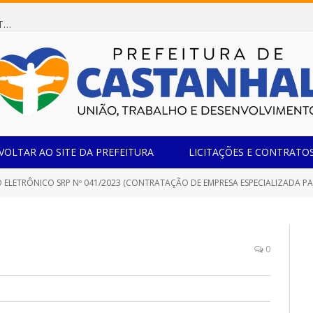
Dispensa de Licitação 078/2026 (AQUISIÇÃO DE AGENTE REDUTOR LÍQUIDO AUTOMOTIVO – ARLA 32, PARA ATENDER A FROTA OFICIAL DE VEÍCULOS DA SECRETARIA MUNICIPAL DE EDUCAÇÃO DO MUNICÍPIO DE CASTANHAL/PA)
VOLTAR AO SITE DA PREFEITURA
LICITAÇÕES E CONTRATO
 SRP Nº 041/2023 (CONTRATAÇÃO DE EMPRESA ESPECIALIZADA PARAFORNECIMENTO DE PEÇAS DE VESTUÁRIO (MALHARIA), DESTINADO A ATENDER AS NECESSIDADES DAS DIVERSAS SECRETARIAS/FUNDOS MUNICI
0